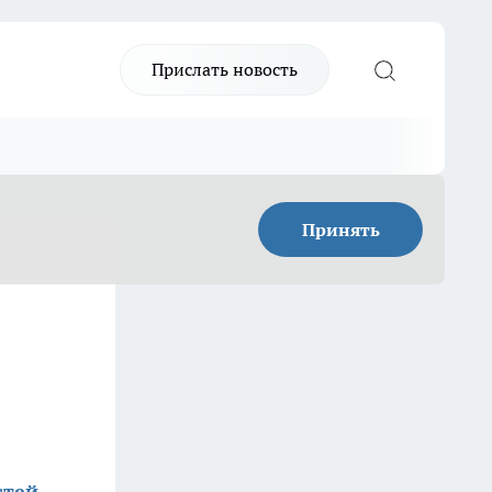
Прислать новость
Принять
стей