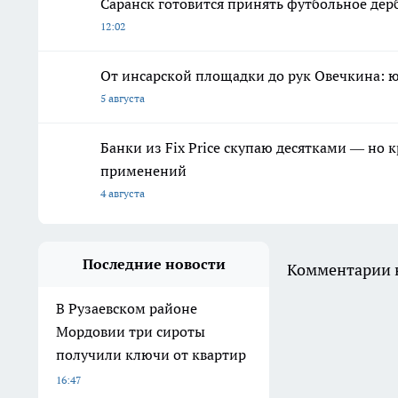
Саранск готовится принять футбольное дер
12:02
От инсарской площадки до рук Овечкина: 
5 августа
Банки из Fix Price скупаю десятками — но 
применений
4 августа
Последние новости
Комментарии н
В Рузаевском районе
Мордовии три сироты
получили ключи от квартир
16:47