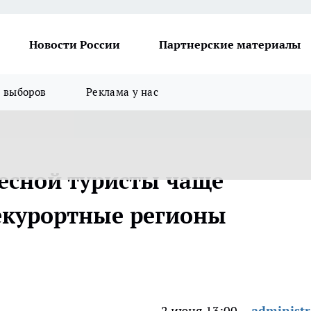
Новости России
Партнерские материалы
я выборов
Реклама у нас
весной туристы чаще
екурортные регионы
2 июня 13:00
administr