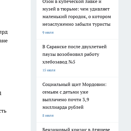
Озон в купеческой лавке и
музей в тюрьме: чем удивляет
маленький городок, о котором
незаслуженно забыли туристы
лрд
9 июля
ане
В Саранске после двухлетней
паузы возобновил работу
хлебозавод №5
15 июля
Социальный щит Мордовии:
семьям с детьми уже
1
выплачено почти 3,9
миллиарда рублей
сть
8 июля
Бензиновый кризис в Атяшеве