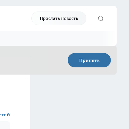
Прислать новость
Принять
стей