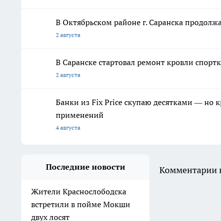
В Октябрьском районе г. Саранска продолж
2 августа
В Саранске стартовал ремонт кровли спор
2 августа
Банки из Fix Price скупаю десятками — но 
применений
4 августа
Последние новости
Комментарии н
Жители Краснослободска
встретили в пойме Мокши
двух лосят