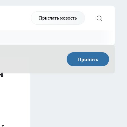
Прислать новость
Принять
и
13