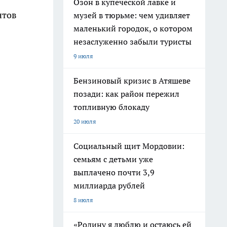
Озон в купеческой лавке и
нтов
музей в тюрьме: чем удивляет
маленький городок, о котором
незаслуженно забыли туристы
9 июля
Бензиновый кризис в Атяшеве
позади: как район пережил
топливную блокаду
20 июля
Социальный щит Мордовии:
семьям с детьми уже
выплачено почти 3,9
миллиарда рублей
8 июля
«Родину я люблю и остаюсь ей