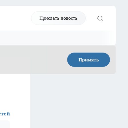
Прислать новость
Принять
стей