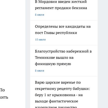
В Мордовии введен жесткий
регламент продажи бензина
8 июля
Определены все кандидаты на
пост Главы республики
15 июля
Благоустройство набережной в
Темникове вышло на
финишную прямую
8 июля
Варю царское варенье по
секретному рецепту бабушки:
 По
беру 1 кг крыжовника - на
жить
выходе фантастическое
изумрудное лакомство