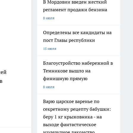
В Мордовии введен жесткий
регламент продажи бензина
8 июля
Определены все кандидаты на
пост Главы республики
15 июля
Благоустройство набережной в
Темникове вышло на
ней
финишную прямую
в
8 июля
Варю царское варенье по
секретному рецепту бабушки:
беру 1 кг крыжовника - на
выходе фантастическое
изумрудное лакомство