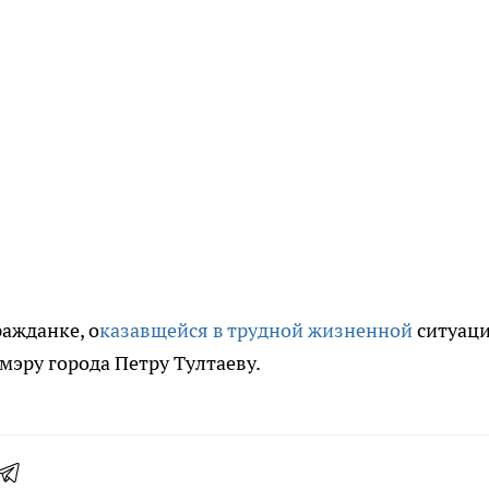
ажданке, о
казавщейся в трудной жизненной
ситуаци
мэру города Петру Тултаеву.