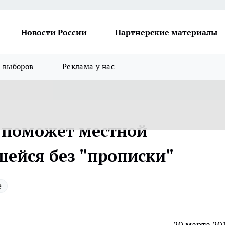
Новости России
Партнерские материалы
я выборов
Реклама у нас
 поможет местной
шейся без "прописки"
е
20 марта 20