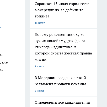
Саранске: 15 июля город встал
в очередях из-за дефицита
топлива
15 июля
ь
Почему родственники хуже
чужих людей: мудрая фраза
Ричарда Олдингтона, в
которой скрыта жесткая правда
да
жизни
х, кто
9 июля
ики
В Мордовии введен жесткий
регламент продажи бензина
8 июля
Определены все кандидаты на