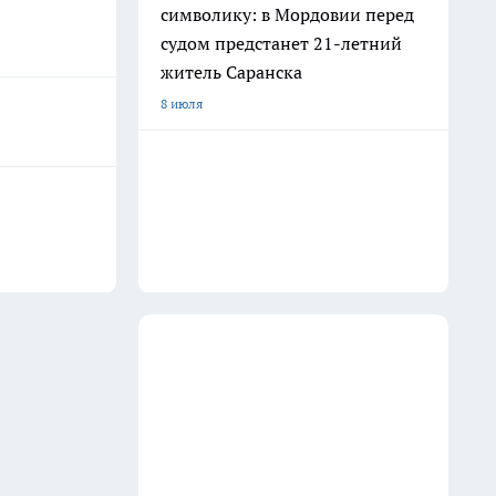
символику: в Мордовии перед
судом предстанет 21-летний
житель Саранска
8 июля