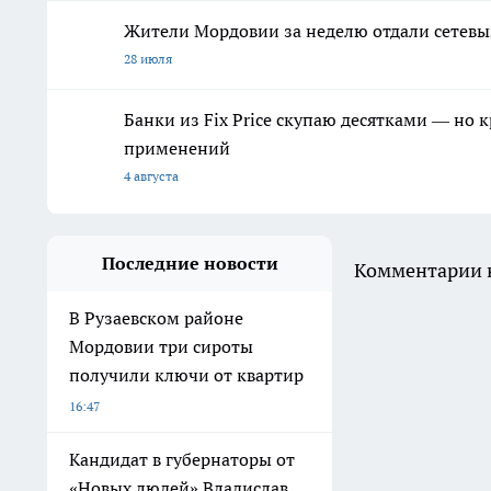
Жители Мордовии за неделю отдали сетев
28 июля
Банки из Fix Price скупаю десятками — но 
применений
4 августа
Последние новости
Комментарии н
В Рузаевском районе
Мордовии три сироты
получили ключи от квартир
16:47
Кандидат в губернаторы от
«Новых людей» Владислав