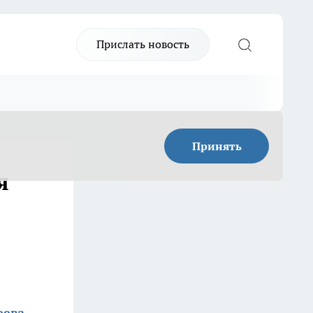
Прислать новость
Принять
я
еева