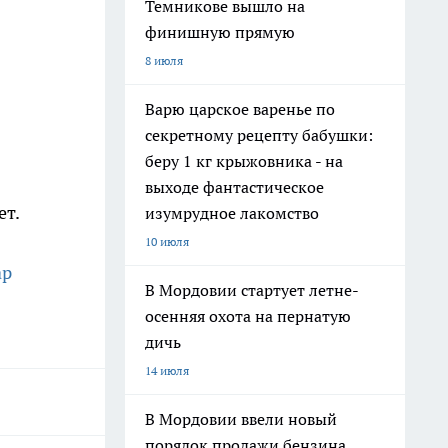
Темникове вышло на
финишную прямую
8 июля
Варю царское варенье по
секретному рецепту бабушки:
беру 1 кг крыжовника - на
выходе фантастическое
ет.
изумрудное лакомство
10 июля
ар
В Мордовии стартует летне-
осенняя охота на пернатую
дичь
14 июля
В Мордовии ввели новый
порядок продажи бензина