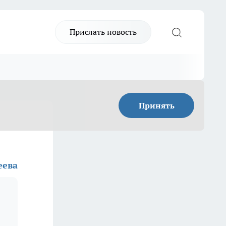
Прислать новость
Принять
еева