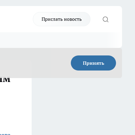
Прислать новость
Принять
ым
еева