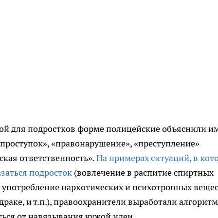
ой для подростков форме полицейские объяснили и
проступок», «правонарушение», «преступление»
кая ответственность».
На примерах ситуаций, в кот
азаться подросток
(вовлечение в распитие спиртных
 употребление наркотических и психотропных вещес
 драке, и т.п.), правоохранители выработали алгоритм
ться от навязывания чужой идеи.