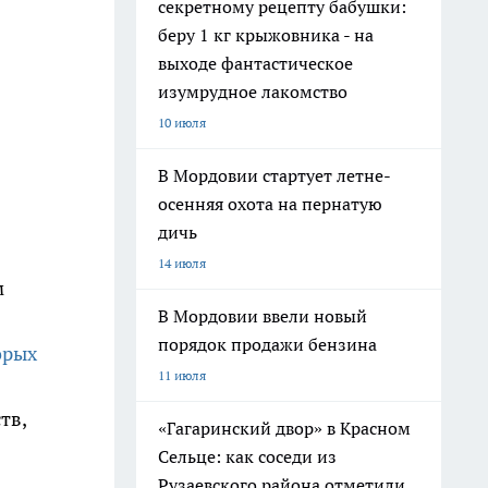
секретному рецепту бабушки:
беру 1 кг крыжовника - на
выходе фантастическое
изумрудное лакомство
10 июля
В Мордовии стартует летне-
осенняя охота на пернатую
дичь
14 июля
м
В Мордовии ввели новый
порядок продажи бензина
орых
11 июля
тв,
«Гагаринский двор» в Красном
Сельце: как соседи из
Рузаевского района отметили