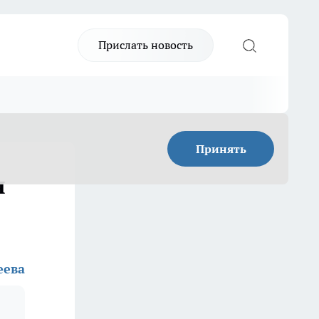
Прислать новость
Принять
я
еева