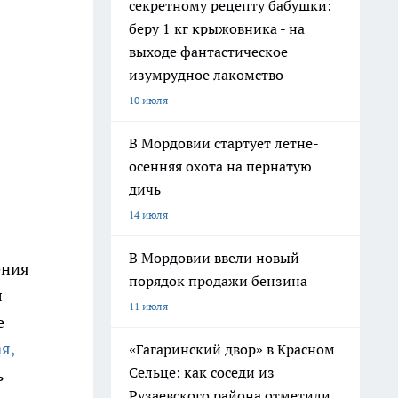
секретному рецепту бабушки:
беру 1 кг крыжовника - на
выходе фантастическое
изумрудное лакомство
10 июля
В Мордовии стартует летне-
осенняя охота на пернатую
дичь
14 июля
В Мордовии ввели новый
ения
порядок продажи бензина
л
11 июля
е
я,
«Гагаринский двор» в Красном
Сельце: как соседи из
ь
Рузаевского района отметили