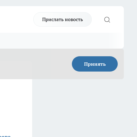
Прислать новость
Принять
еева