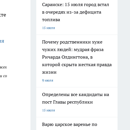
Саранске: 15 июля город встал
в очередях из-за дефицита
кте
топлива
15 июля
ия
Почему родственники хуже
чужих людей: мудрая фраза
Ричарда Олдингтона, в
которой скрыта жесткая правда
всех
жизни
и со
9 июля
Определены все кандидаты на
пост Главы республики
15 июля
Варю царское варенье по