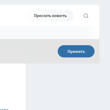
Прислать новость
Принять
еева