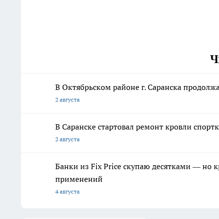
Ч
В Октябрьском районе г. Саранска продолж
2 августа
В Саранске стартовал ремонт кровли спор
2 августа
Банки из Fix Price скупаю десятками — но 
применений
4 августа