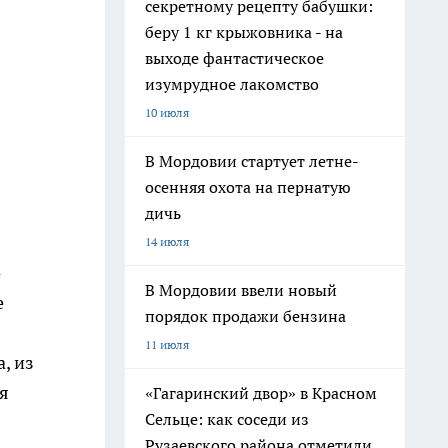
секретному рецепту бабушки:
беру 1 кг крыжовника - на
выходе фантастическое
изумрудное лакомство
10 июля
В Мордовии стартует летне-
осенняя охота на пернатую
дичь
14 июля
-
В Мордовии ввели новый
е
порядок продажи бензина
11 июля
, из
я
«Гагаринский двор» в Красном
Сельце: как соседи из
Рузаевского района отметили