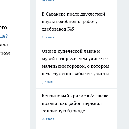
В Саранске после двухлетней
паузы возобновил работу
его
хлебозавод №5
Где?
15 июля
нала
Озон в купеческой лавке и
нием
музей в тюрьме: чем удивляет
маленький городок, о котором
незаслуженно забыли туристы
9 июля
Бензиновый кризис в Атяшеве
позади: как район пережил
топливную блокаду
20 июля