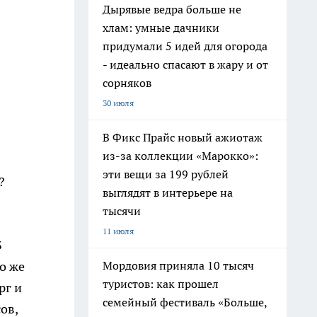
Дырявые ведра больше не
хлам: умные дачники
придумали 5 идей для огорода
- идеально спасают в жару и от
сорняков
30 июля
В Фикс Прайс новый ажиотаж
из-за коллекции «Марокко»:
эти вещи за 199 рублей
?
выглядят в интерьере на
тысячи
11 июля
3
Мордовия приняла 10 тысяч
о же
туристов: как прошел
рг и
семейный фестиваль «Больше,
ов,