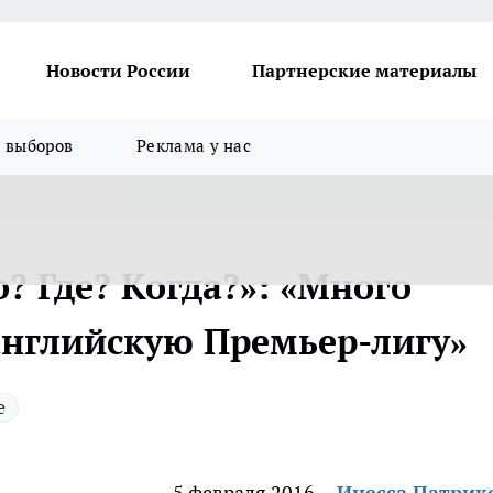
Новости России
Партнерские материалы
я выборов
Реклама у нас
? Где? Когда?»: «Много
английскую Премьер-лигу»
е
5 февраля 2016
Инесса Патрик