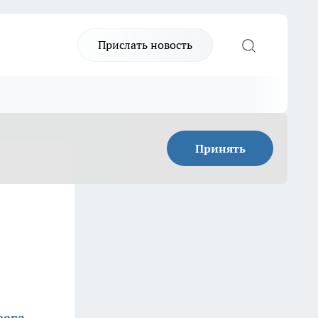
Прислать новость
Принять
еева