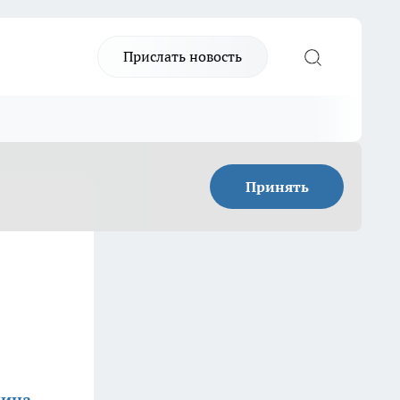
Прислать новость
Принять
кина