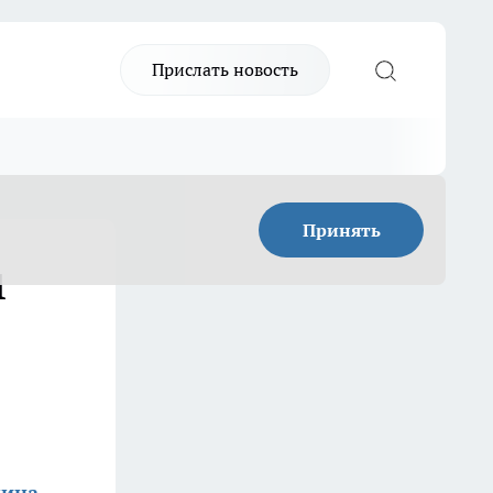
Прислать новость
Принять
1
кина