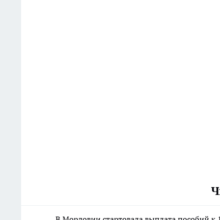
Ч
В Мордовии стартовала выплата пособий к 