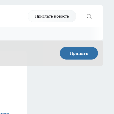
Прислать новость
Принять
енев