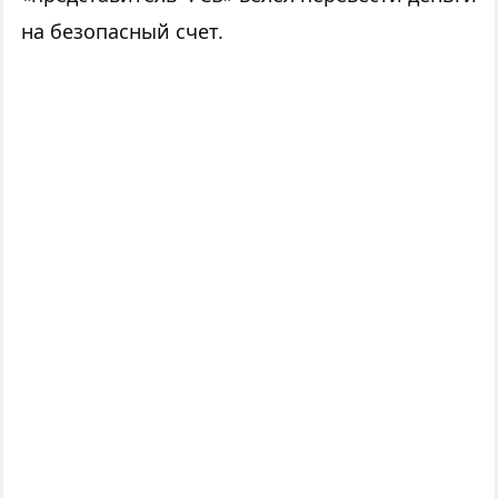
на безопасный сч
е
т.