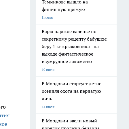
Темникове вышло на
финишную прямую
8 июля
Варю царское варенье по
секретному рецепту бабушки:
беру 1 кг крыжовника - на
выходе фантастическое
изумрудное лакомство
10 июля
В Мордовии стартует летне-
осенняя охота на пернатую
дичь
ого
14 июля
ытия
В Мордовии ввели новый
ное
порядок продажи бензина