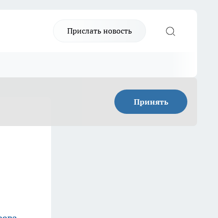
Прислать новость
Принять
еева