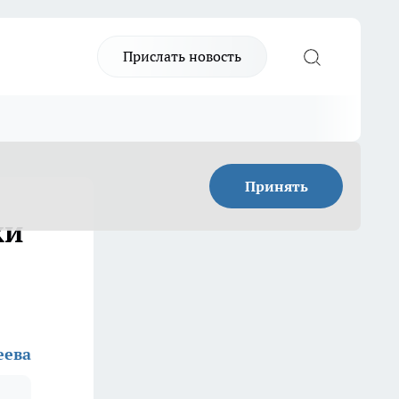
Прислать новость
Принять
жи
еева