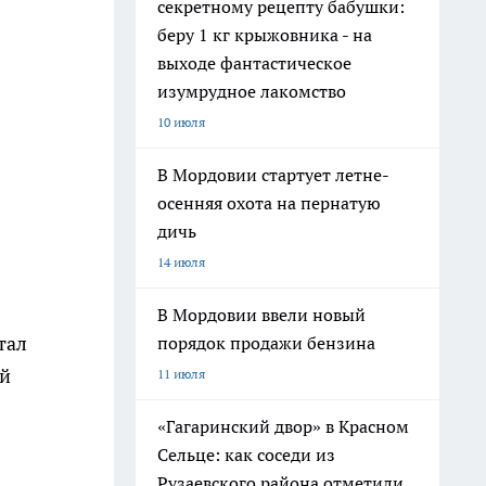
секретному рецепту бабушки:
беру 1 кг крыжовника - на
выходе фантастическое
изумрудное лакомство
10 июля
В Мордовии стартует летне-
осенняя охота на пернатую
дичь
14 июля
В Мордовии ввели новый
тал
порядок продажи бензина
ый
11 июля
«Гагаринский двор» в Красном
Сельце: как соседи из
Рузаевского района отметили