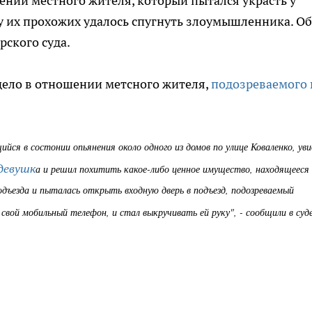
ении местного жителя, который пытался украсть у
у их прохожих удалось спугнуть злоумышленника. Об
рского суда.
дело в отношении метсного жителя,
подозреваемого 
йся в состонии опьянения около одного из домов по улице Коваленко, уви
девушк
а и решил похитить какое-либо ценное имущество, находящееся
одъезда и пыталась открыть входную дверь в подъезд, подозреваемый
свой мобильный телефон, и стал выкручивать ей руку", - сообщили в суде