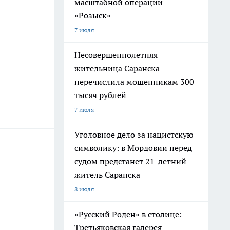
масштабной операции
«Розыск»
7 июля
Несовершеннолетняя
жительница Саранска
перечислила мошенникам 300
тысяч рублей
7 июля
Уголовное дело за нацистскую
символику: в Мордовии перед
судом предстанет 21-летний
житель Саранска
8 июля
«Русский Роден» в столице:
Третьяковская галерея