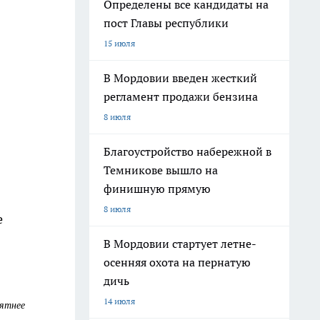
Определены все кандидаты на
пост Главы республики
15 июля
В Мордовии введен жесткий
регламент продажи бензина
8 июля
Благоустройство набережной в
Темникове вышло на
финишную прямую
8 июля
е
В Мордовии стартует летне-
осенняя охота на пернатую
дичь
14 июля
оятнее