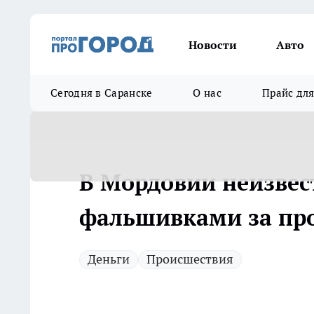
Новости
Авто
Сегодня в Саранске
О нас
Прайс дл
В Мордовии неизвес
фальшивками за про
Деньги
Происшествия