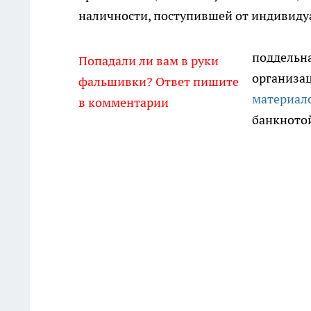
наличности, поступившей от индивид
поддельна
Попадали ли вам в руки
организац
фальшивки? Ответ пишите
материало
в комментарии
банкнотой