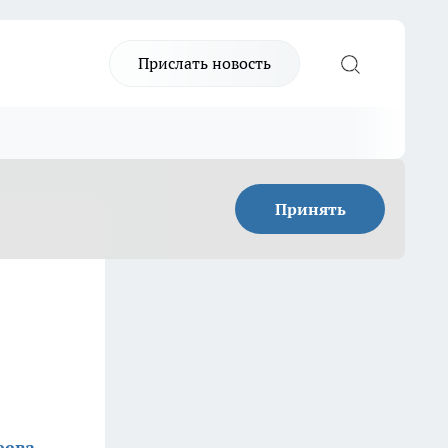
Прислать новость
Принять
еева