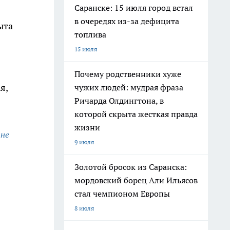
Саранске: 15 июля город встал
в очередях из-за дефицита
ыта
топлива
15 июля
Почему родственники хуже
я,
чужих людей: мудрая фраза
Ричарда Олдингтона, в
которой скрыта жесткая правда
жизни
не
,
9 июля
Золотой бросок из Саранска:
мордовский борец Али Ильясов
стал чемпионом Европы
8 июля