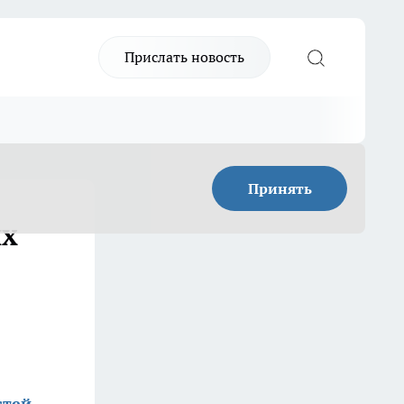
Прислать новость
Принять
их
стей