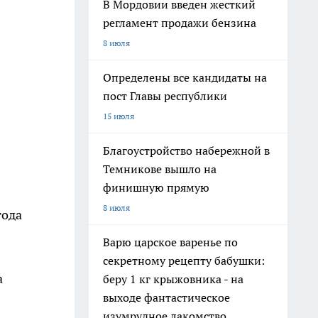
В Мордовии введен жесткий
регламент продажи бензина
8 июля
Определены все кандидаты на
пост Главы республики
15 июля
Благоустройство набережной в
Темникове вышло на
финишную прямую
8 июля
года
Варю царское варенье по
секретному рецепту бабушки:
а
беру 1 кг крыжовника - на
выходе фантастическое
изумрудное лакомство