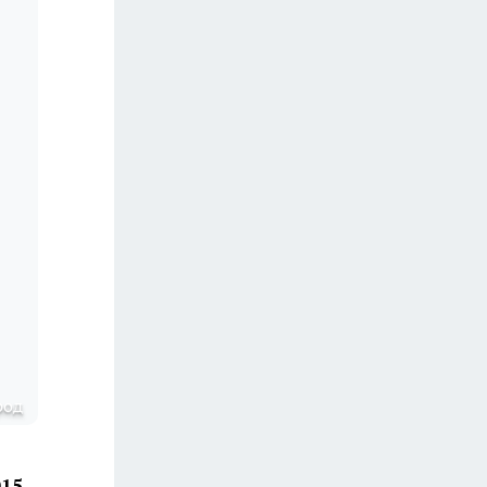
род
015