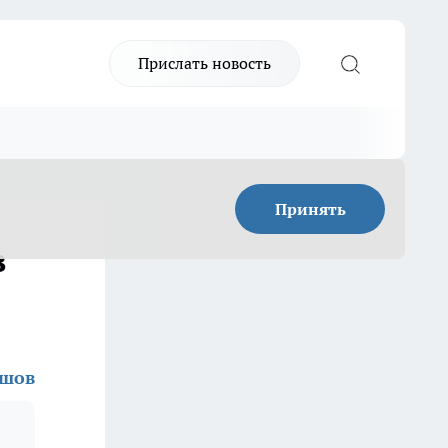
Прислать новость
Принять
в
ашов