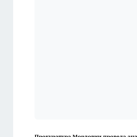
Прокуратура Мордовии провела анал