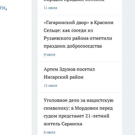
ти
,
11 июля
«Гагаринский двор» в Красном
Сельце: как соседи из
Рузаевского района отметили
праздник добрососедства
9 июля
Артем Здунов посетил
Инсарский район
12 июля
Уголовное дело за нацистскую
символику: в Мордовии перед
судом предстанет 21-летний
житель Саранска
8 июля