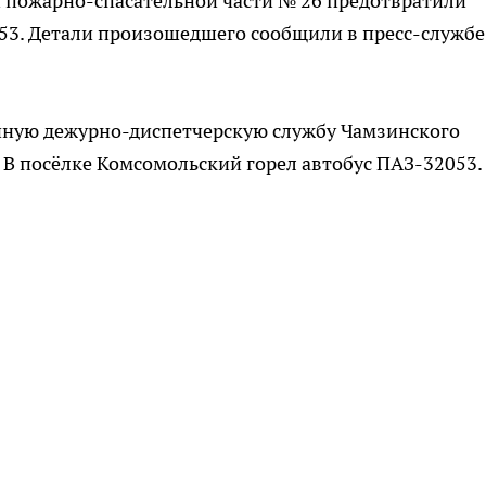
и пожарно-спасательной части № 26 предотвратили
53. Детали произошедшего сообщили в пресс-службе
единую дежурно-диспетчерскую службу Чамзинского
. В посёлке Комсомольский горел автобус ПАЗ-32053.