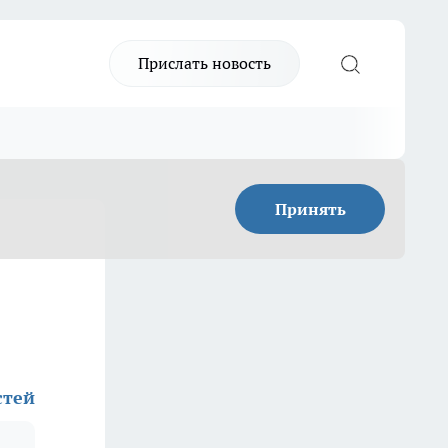
Прислать новость
Принять
стей