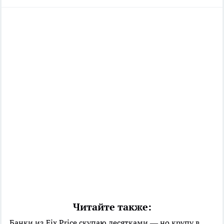
Читайте также:
Банки из Fix Price скупаю десятками — но крупу в