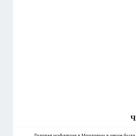
Ч
Годовая инфляция в Мордовии в июне был