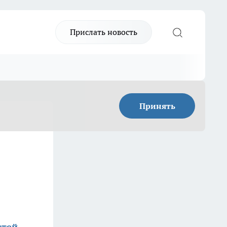
Прислать новость
Принять
стей