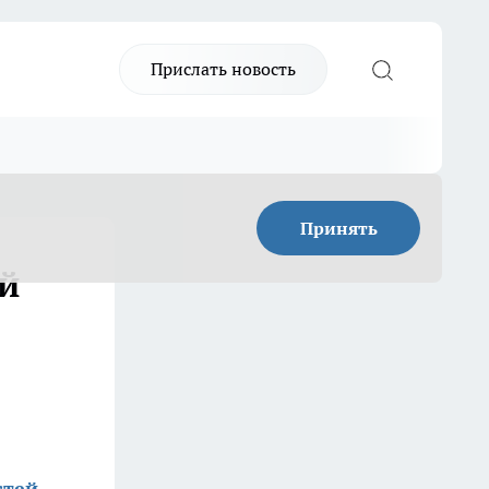
Прислать новость
Принять
й
стей