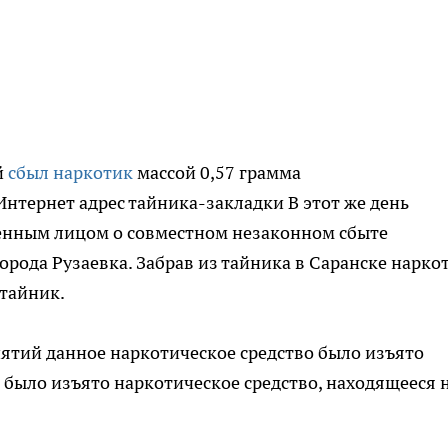
й
сбыл наркотик
массой 0,57 грамма
нтернет адрес тайника-закладки В этот же день
енным лицом о совместном незаконном сбыте
орода Рузаевка. Забрав из тайника в Саранске нарко
 тайник.
ятий данное наркотическое средство было изъято
е было изъято наркотическое средство, находящееся 