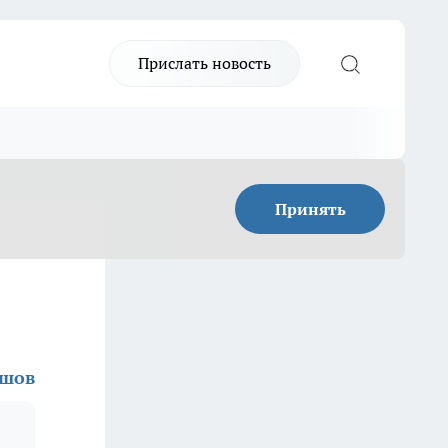
Прислать новость
Принять
ашов