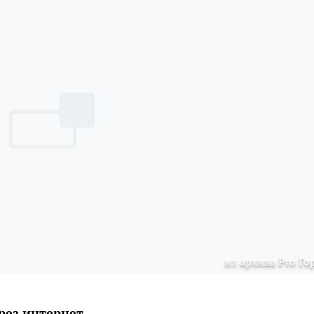
из архива Pro Го
рез интернет