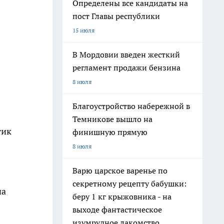
Определены все кандидаты на
пост Главы республики
15 июля
В Мордовии введен жесткий
регламент продажи бензина
8 июля
Благоустройство набережной в
Темникове вышло на
тик
финишную прямую
8 июля
Варю царское варенье по
секретному рецепту бабушки:
на
беру 1 кг крыжовника - на
выходе фантастическое
изумрудное лакомство