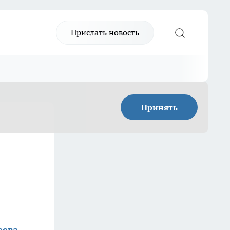
Прислать новость
Принять
еева