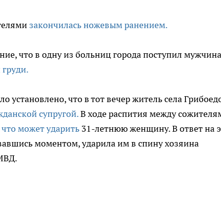
ителями
закончилась ножевым ранением.
е, что в одну из больниц города поступил мужчина
 груди.
о установлено, что в тот вечер житель села Грибоед
жданской супругой.
В ходе распития между сожителя
 что может ударить
31-летнюю женщину. В ответ на 
вавшись моментом, ударила им в спину хозяина
МВД.