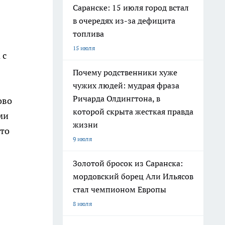
Саранске: 15 июля город встал
в очередях из-за дефицита
топлива
15 июля
 с
Почему родственники хуже
чужих людей: мудрая фраза
Ричарда Олдингтона, в
ово
которой скрыта жесткая правда
ми
жизни
это
9 июля
Золотой бросок из Саранска:
мордовский борец Али Ильясов
стал чемпионом Европы
8 июля