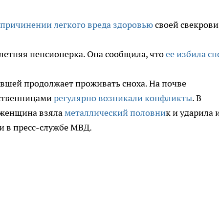
 причинении легкого вреда здоровью
своей свекрови
-летняя пенсионерка. Она сообщила, что
ее избила сн
евшей продолжает проживать сноха. На почве
ственницами
регулярно возникали конфликты
. В
я женщина взяла
металлический половни
к и ударила 
ли в пресс-службе МВД.