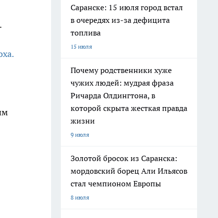
Саранске: 15 июля город встал
в очередях из-за дефицита
.
топлива
15 июля
оха.
Почему родственники хуже
чужих людей: мудрая фраза
Ричарда Олдингтона, в
которой скрыта жесткая правда
им
жизни
9 июля
Золотой бросок из Саранска:
мордовский борец Али Ильясов
стал чемпионом Европы
8 июля