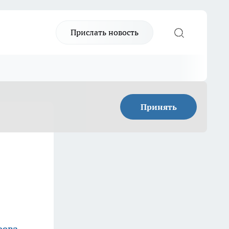
Прислать новость
Принять
еева