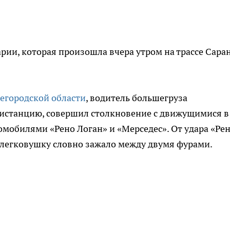
ии, которая произошла вчера утром на трассе Саран
егородской области
, водитель большегруза
дистанцию, совершил столкновение с движущимися в
мобилями «Рено Логан» и «Мерседес». От удара «Ре
 легковушку словно зажало между двумя фурами.