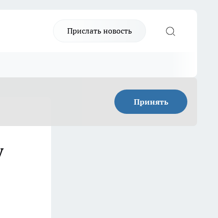
Прислать новость
Принять
у