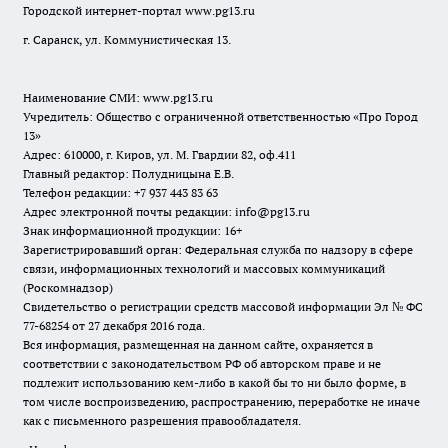
Городской интернет-портал
www.pg13.ru
г. Саранск, ул. Коммунистическая 13.
Наименование СМИ:
www.pg13.ru
Учредитель: Общество с ограниченной ответственностью «Про Город
13»
Адрес: 610000, г. Киров, ул. М. Гвардии 82, оф.411
Главный редактор: Полудницына Е.В.
Телефон редакции: +7 937 443 83 63
Адрес электронной почты редакции: info@pg13.ru
Знак информационной продукции: 16+
Зарегистрировавший орган: Федеральная служба по надзору в сфере
связи, информационных технологий и массовых коммуникаций
(Роскомнадзор)
Свидетельство о регистрации средств массовой информации Эл № ФС
77-68254 от 27 декабря 2016 года.
Вся информация, размещенная на данном сайте, охраняется в
соответствии с законодательством РФ об авторском праве и не
подлежит использованию кем-либо в какой бы то ни было форме, в
том числе воспроизведению, распространению, переработке не иначе
как с письменного разрешения правообладателя.