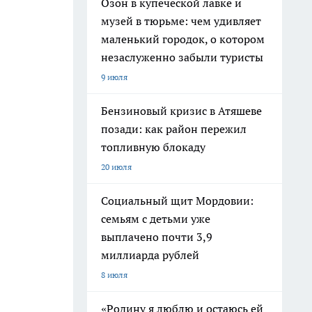
Озон в купеческой лавке и
музей в тюрьме: чем удивляет
маленький городок, о котором
незаслуженно забыли туристы
9 июля
Бензиновый кризис в Атяшеве
позади: как район пережил
топливную блокаду
20 июля
Социальный щит Мордовии:
семьям с детьми уже
выплачено почти 3,9
миллиарда рублей
8 июля
«Родину я люблю и остаюсь ей