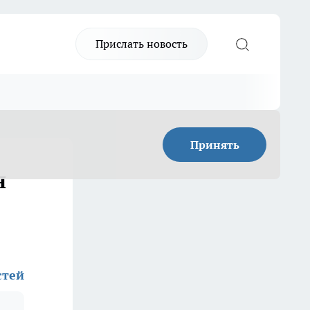
Прислать новость
Принять
н
стей