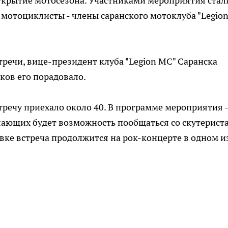
открытие мотосезона. Участниками мероприятия стал
 мотоциклисты - члены саранского мотоклуба "Legio
тречи, вице-президент клуба "Legion MС" Саранска
ков его порадовало.
стречу приехало около 40. В программе мероприятия -
елающих будет возможность пообщаться со скутерист
вке встреча продолжится на рок-концерте в одном и