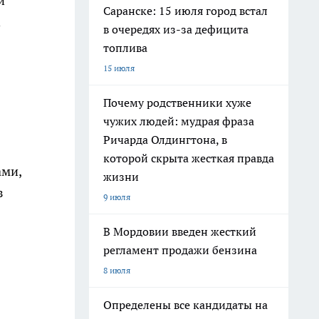
и
Саранске: 15 июля город встал
n
в очередях из-за дефицита
топлива
15 июля
Почему родственники хуже
чужих людей: мудрая фраза
Ричарда Олдингтона, в
которой скрыта жесткая правда
ами,
жизни
з
9 июля
В Мордовии введен жесткий
регламент продажи бензина
8 июля
Определены все кандидаты на