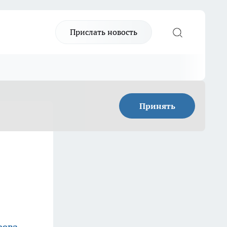
Прислать новость
Принять
еева