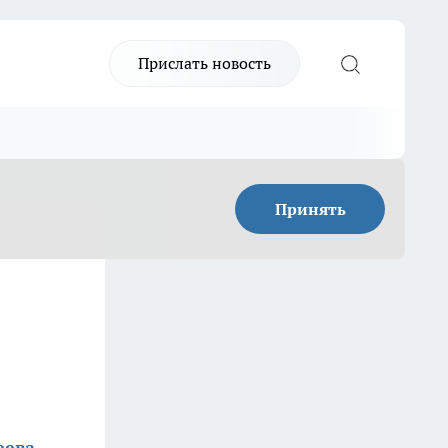
Прислать новость
Принять
еева