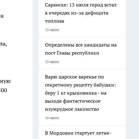
Саранске: 15 июля город встал
в очередях из-за дефицита
ии
топлива
15 июля
ла,
Определены все кандидаты на
пост Главы республики
15 июля
Варю царское варенье по
нную
секретному рецепту бабушки:
500
беру 1 кг крыжовника - на
выходе фантастическое
изумрудное лакомство
10 июля
В Мордовии стартует летне-