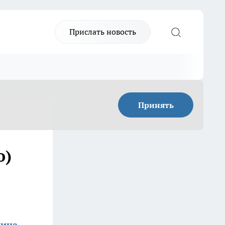
Прислать новость
Принять
о)
мина