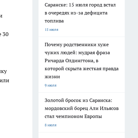
Саранске: 15 июля город встал
в очередях из-за дефицита
и
топлива
15 июля
е 30
Почему родственники хуже
чужих людей: мудрая фраза
Ричарда Олдингтона, в
которой скрыта жесткая правда
нку
жизни
 или
9 июля
Золотой бросок из Саранска:
мордовский борец Али Ильясов
стал чемпионом Европы
8 июля