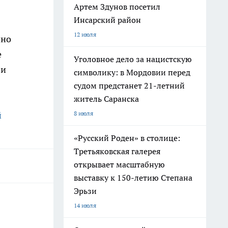
Артем Здунов посетил
Инсарский район
12 июля
нно
е
Уголовное дело за нацистскую
ли
символику: в Мордовии перед
судом предстанет 21-летний
житель Саранска
8 июля
й
«Русский Роден» в столице:
Третьяковская галерея
открывает масштабную
выставку к 150-летию Степана
Эрьзи
14 июля