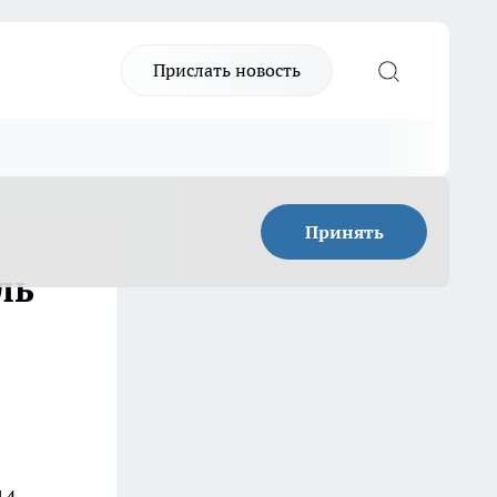
Прислать новость
Принять
ль
14