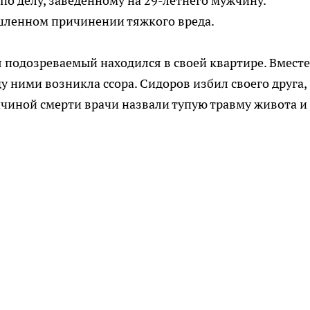
по делу, заведенному на 29-летнего мужчину.
шленном причинении тяжкого вреда.
 подозреваемый находился в своей квартире. Вместе
у ними возникла ссора. Сидоров избил своего друга,
ичиной смерти врачи назвали тупую травму живота и