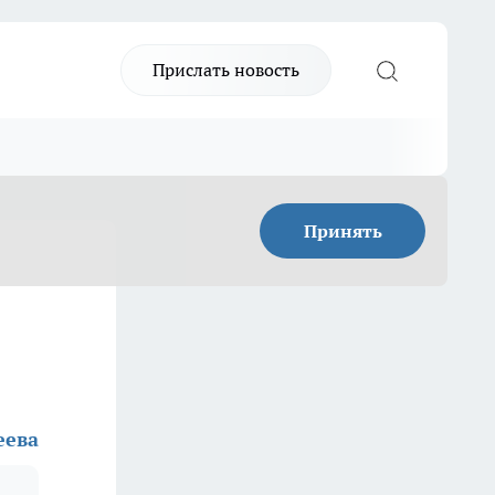
Прислать новость
Принять
еева