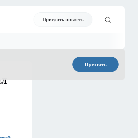
Прислать новость
Принять
ал
стей