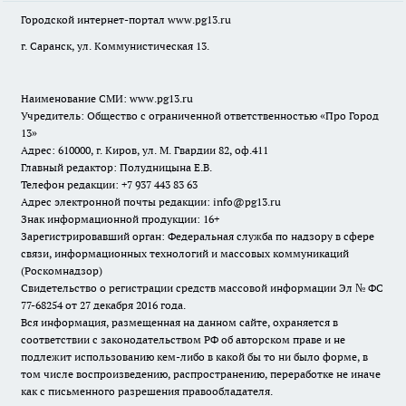
Городской интернет-портал
www.pg13.ru
г. Саранск, ул. Коммунистическая 13.
Наименование СМИ:
www.pg13.ru
Учредитель: Общество с ограниченной ответственностью «Про Город
13»
Адрес: 610000, г. Киров, ул. М. Гвардии 82, оф.411
Главный редактор: Полудницына Е.В.
Телефон редакции: +7 937 443 83 63
Адрес электронной почты редакции: info@pg13.ru
Знак информационной продукции: 16+
Зарегистрировавший орган: Федеральная служба по надзору в сфере
связи, информационных технологий и массовых коммуникаций
(Роскомнадзор)
Свидетельство о регистрации средств массовой информации Эл № ФС
77-68254 от 27 декабря 2016 года.
Вся информация, размещенная на данном сайте, охраняется в
соответствии с законодательством РФ об авторском праве и не
подлежит использованию кем-либо в какой бы то ни было форме, в
том числе воспроизведению, распространению, переработке не иначе
как с письменного разрешения правообладателя.