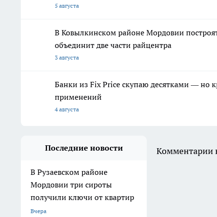
5 августа
В Ковылкинском районе Мордовии построят
объединит две части райцентра
3 августа
Банки из Fix Price скупаю десятками — но 
применений
4 августа
Последние новости
Комментарии н
В Рузаевском районе
Мордовии три сироты
получили ключи от квартир
Вчера