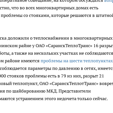
 оперативное совещание, на котором обсуждался
воп
естно, что во всех многоквартирных домах есть
 проблемы со стояками, которые решаются в штатно
ска доложили о теплоснабжении в многоквартирных
Ленинском райне у ОАО «СаранскТеплоТранс» 16 разры
оты, а также на нескольких участках не соблюдаютс
ом районе имеются
проблемы на шести теплопунктах
соблюдается параметры по давлению в сетях, имеетс
00 стояков проблемы есть в 79 из них, разрыт 21
а новый теплопункт, ОАО «СаранскТеплотТранс» вовре
вия по шайбированию МКД. Представители
ются устранением этого недочета только сейчас.