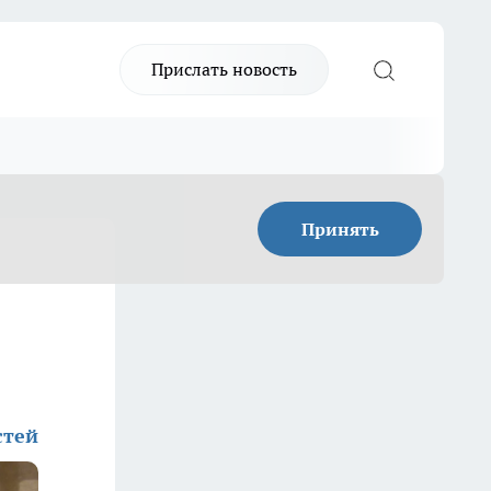
Прислать новость
Принять
стей