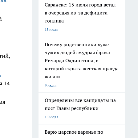
рос
Саранске: 15 июля город встал
в очередях из-за дефицита
й
топлива
15 июля
Почему родственники хуже
чужих людей: мудрая фраза
тий,
Ричарда Олдингтона, в
я
которой скрыта жесткая правда
,
жизни
я 14
9 июля
Определены все кандидаты на
мя
пост Главы республики
15 июля
Варю царское варенье по