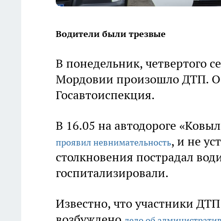
Водители были трезвые
В понедельник, четвертого с
Мордовии произошло ДТП. Об
Госавтоиспекция.
В 16.05 на автодороге «Ков
, и не у
проявил невнимательность
столкновения пострадал води
госпитализировали.
Известно, что участники ДТП
возбуждено
дело об администрати