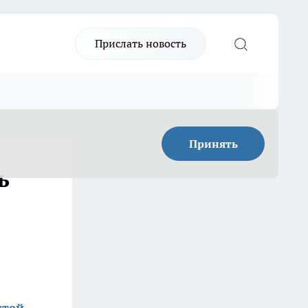
Прислать новость
Принять
ь
стей