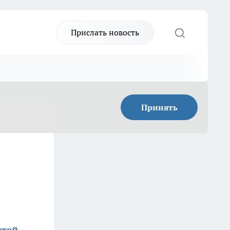
Прислать новость
Принять
стей