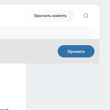
Прислать новость
Принять
стей