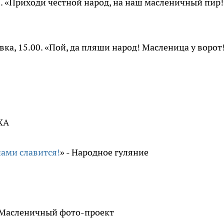
00. «Приходи честной народ, на наш масленичный пир!
ка, 15.00. «Пой, да пляши народ! Масленица у ворот!
ХА
ами славится!
» - Народное гуляние
 - Масленичный фото-проект