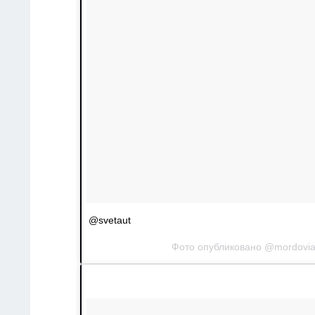
@svetaut
Фото опубликовано @mordovi