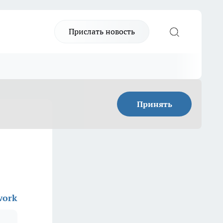
Прислать новость
Принять
work