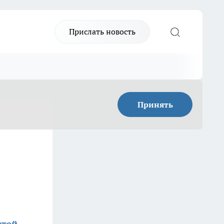
Прислать новость
Принять
стей