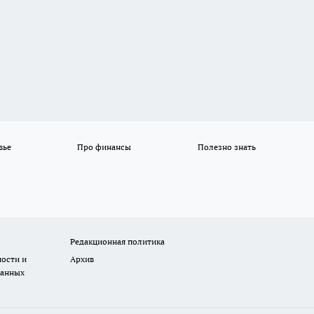
вье
Про финансы
Полезно знать
Редакционная политика
ости и
Архив
данных