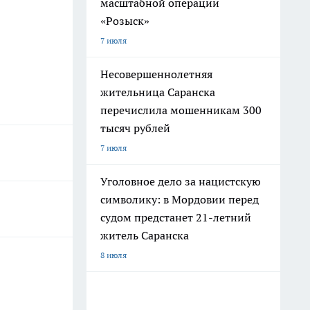
масштабной операции
«Розыск»
7 июля
Несовершеннолетняя
жительница Саранска
перечислила мошенникам 300
тысяч рублей
7 июля
Уголовное дело за нацистскую
символику: в Мордовии перед
судом предстанет 21-летний
житель Саранска
8 июля