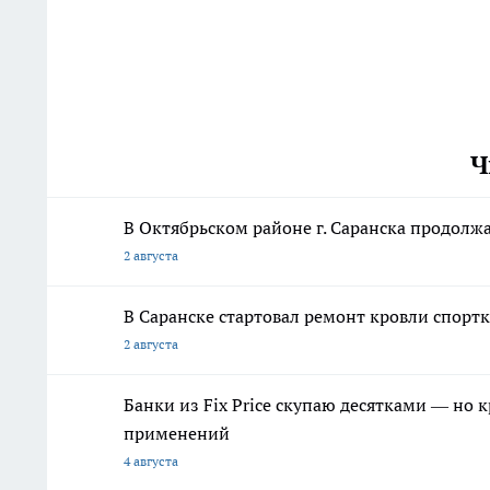
Ч
В Октябрьском районе г. Саранска продолж
2 августа
В Саранске стартовал ремонт кровли спор
2 августа
Банки из Fix Price скупаю десятками — но 
применений
4 августа