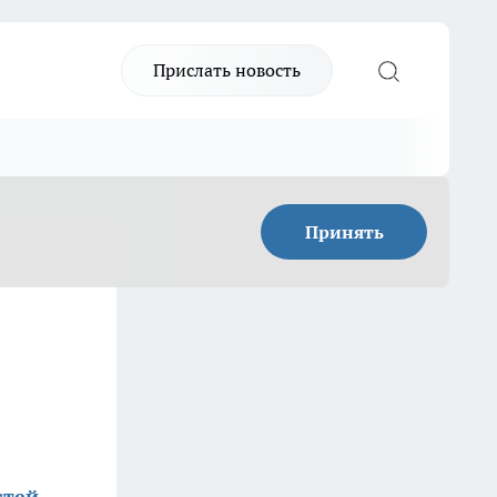
Прислать новость
Принять
стей