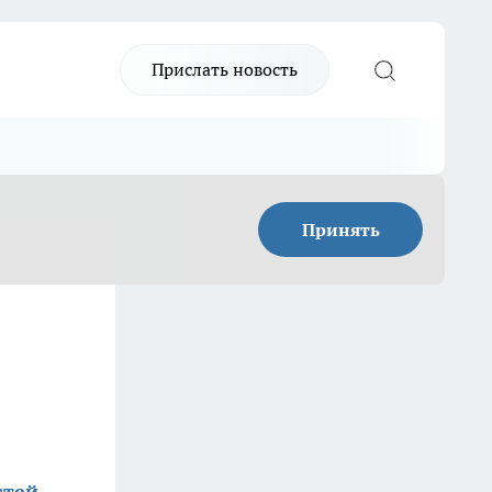
Прислать новость
Принять
стей