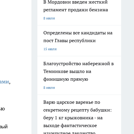
В Мордовии введен жесткий
регламент продажи бензина
8 июля
Определены все кандидаты на
пост Главы республики
15 июля
Благоустройство набережной в
Темникове вышло на
финишную прямую
тами
,
8 июля
Варю царское варенье по
ью
секретному рецепту бабушки:
беру 1 кг крыжовника - на
выходе фантастическое
орый
изумрудное лакомство