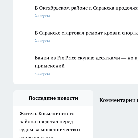
В Октябрьском районе г. Саранска продолж
2 августа
В Саранске стартовал ремонт кровли спор
2 августа
Банки из Fix Price скупаю десятками — но 
применений
4 августа
Последние новости
Комментарии н
Житель Ковылкинского
района предстал перед
судом за мошенничество с
соцвыплатами