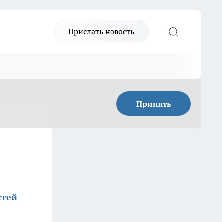
Прислать новость
Принять
стей